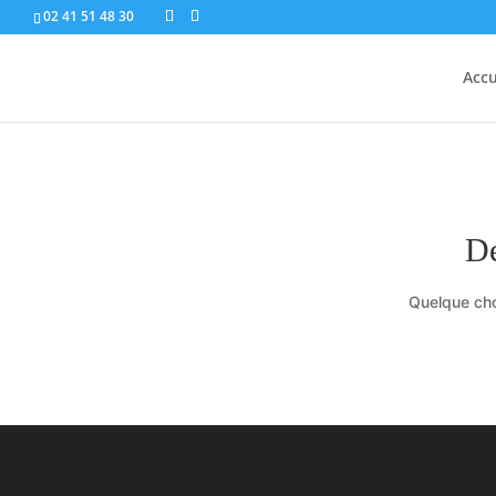
02 41 51 48 30
Accu
De
Quelque cho