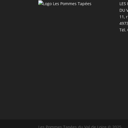
LES
DU 
11, 
497
Tél.
Les Pommes Tapées du Val de Loire © 2025