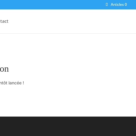
Articles 0
tact
zon
tôt lancée !