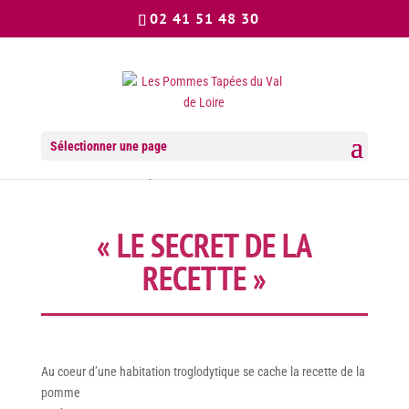
02 41 51 48 30
Plongez dans un univers troglodytique unique et partagez un
moment inoubliable en famille ou entre amis ! Entre énigmes,
Sélectionner une page
rires et découverte, vivez un Escape Game hors du commun au
cœur d’un cadre exceptionnel.
« LE SECRET DE LA
RECETTE »
Au coeur d’une habitation troglodytique se cache la recette de la
pomme