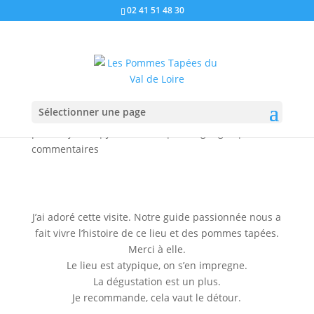
02 41 51 48 30
Anthony Zanelli
Sélectionner une page
par
Benjamin
|
Jan 13, 2022
|
témoignages
|
0
commentaires
J’ai adoré cette visite. Notre guide passionnée nous a
fait vivre l’histoire de ce lieu et des pommes tapées.
Merci à elle.
Le lieu est atypique, on s’en impregne.
La dégustation est un plus.
Je recommande, cela vaut le détour.